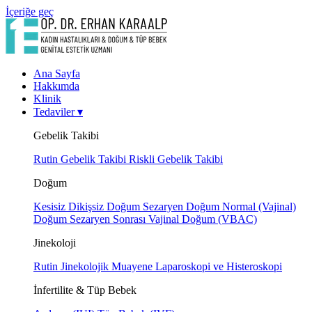
İçeriğe geç
Ana Sayfa
Hakkımda
Klinik
Tedaviler
▾
Gebelik Takibi
Rutin Gebelik Takibi
Riskli Gebelik Takibi
Doğum
Kesisiz Dikişsiz Doğum
Sezaryen Doğum
Normal (Vajinal)
Doğum
Sezaryen Sonrası Vajinal Doğum (VBAC)
Jinekoloji
Rutin Jinekolojik Muayene
Laparoskopi ve Histeroskopi
İnfertilite & Tüp Bebek