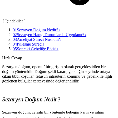
{ İçindekiler }
01
Sezaryen Doğum Nedir?
↓
02
Sezaryen Hangi Durumlarda Uygulanır?
↓
03
Ameliyat Süreci Nasıldır?
↓
04
İyileşme Süreci
↓
05
Sonraki Gebeliğe Etkisi
↓
Hızlı Cevap
Sezaryen doğum, operatif bir girişim olarak gerçekleştirilen bir
doğum yöntemidir. Doğum şekli kararı, gebeliğin seyrinde ortaya
çıkan tıbbi koşullar, fetüsün intrauterin konumu ve gebelik ile ilgili
gözlenen bulgular çerçevesinde değerlendirilir.
Sezaryen Doğum Nedir?
Sezaryen doğum, cerrahi bir yöntemle bebeğin karın ve rahim