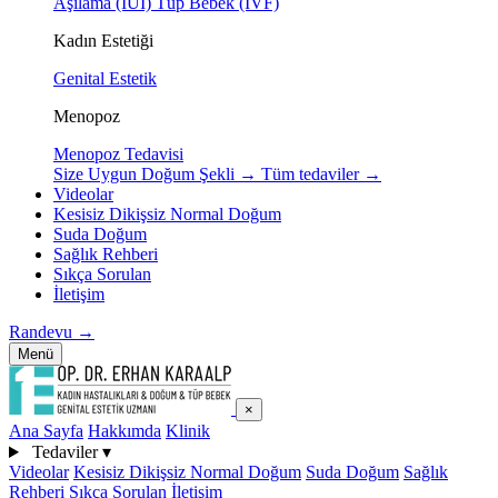
Aşılama (IUI)
Tüp Bebek (IVF)
Kadın Estetiği
Genital Estetik
Menopoz
Menopoz Tedavisi
Size Uygun Doğum Şekli
→
Tüm tedaviler
→
Videolar
Kesisiz Dikişsiz Normal Doğum
Suda Doğum
Sağlık Rehberi
Sıkça Sorulan
İletişim
Randevu
→
Menü
×
Ana Sayfa
Hakkımda
Klinik
Tedaviler
▾
Videolar
Kesisiz Dikişsiz Normal Doğum
Suda Doğum
Sağlık
Rehberi
Sıkça Sorulan
İletişim