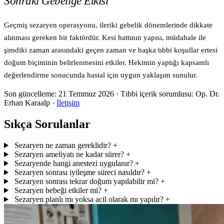
Sonraki Gebeliğe Etkisi
Geçmiş sezaryen operasyonu, ileriki gebelik dönemlerinde dikkate
alınması gereken bir faktördür. Kesi hattının yapısı, müdahale ile
şimdiki zaman arasındaki geçen zaman ve başka tıbbi koşullar ertesi
doğum biçiminin belirlenmesini etkiler. Hekimin yaptığı kapsamlı
değerlendirme sonucunda hastal için uygun yaklaşım sunulur.
Son güncelleme:
21 Temmuz 2026
· Tıbbi içerik sorumlusu: Op. Dr.
Erhan Karaalp ·
İletişim
Sıkça Sorulanlar
Sezaryen ne zaman gereklidir?
+
Sezaryen ameliyatı ne kadar sürer?
+
Sezaryende hangi anestezi uygulanır?
+
Sezaryen sonrası iyileşme süreci nasıldır?
+
Sezaryen sonrası tekrar doğum yapılabilir mi?
+
Sezaryen bebeği etkiler mi?
+
Sezaryen planlı mı yoksa acil olarak mı yapılır?
+