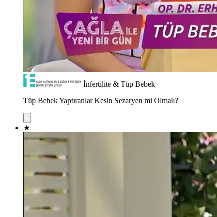
İnfertilite & Tüp Bebek
Tüp Bebek Yaptıranlar Kesin Sezaryen mi Olmalı?
★