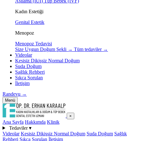
Aşılama (IUI)
Tüp Bebek (IVF)
Kadın Estetiği
Genital Estetik
Menopoz
Menopoz Tedavisi
Size Uygun Doğum Şekli
→
Tüm tedaviler
→
Videolar
Kesisiz Dikişsiz Normal Doğum
Suda Doğum
Sağlık Rehberi
Sıkça Sorulan
İletişim
Randevu
→
Menü
×
Ana Sayfa
Hakkımda
Klinik
Tedaviler
▾
Videolar
Kesisiz Dikişsiz Normal Doğum
Suda Doğum
Sağlık
Rehberi
Sıkça Sorulan
İletişim