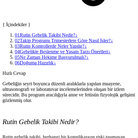
{ İçindekiler }
01
Rutin Gebelik Takibi Nedir?
↓
02
Takip Programı Trimesterlere Göre Nasıl İşler?
↓
03
Rutin Kontrollerde Neler Yapılır?
↓
04
Gebelikte Beslenme ve Yaşam Tarzı Önerileri
↓
05
Ne Zaman Hekime Başvurulmalı?
↓
06
Doğuma Hazırlık
↓
Hızlı Cevap
Gebeliğin seyri boyunca düzenli aralıklarla yapılan muayene,
ultrasonografi ve laboratuvar incelemelerinden oluşan bir izlem
sürecidir. Bu program aracılığıyla anne ve fetüsün fizyolojik gelişimi
gözlenmiş olur.
Rutin Gebelik Takibi Nedir?
Rutin gebelik takibi, herhangi bir komplikasyon riski taşımayan