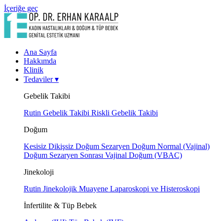
İçeriğe geç
Ana Sayfa
Hakkımda
Klinik
Tedaviler
▾
Gebelik Takibi
Rutin Gebelik Takibi
Riskli Gebelik Takibi
Doğum
Kesisiz Dikişsiz Doğum
Sezaryen Doğum
Normal (Vajinal)
Doğum
Sezaryen Sonrası Vajinal Doğum (VBAC)
Jinekoloji
Rutin Jinekolojik Muayene
Laparoskopi ve Histeroskopi
İnfertilite & Tüp Bebek