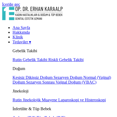
İçeriğe geç
Ana Sayfa
Hakkımda
Klinik
Tedaviler
▾
Gebelik Takibi
Rutin Gebelik Takibi
Riskli Gebelik Takibi
Doğum
Kesisiz Dikişsiz Doğum
Sezaryen Doğum
Normal (Vajinal)
Doğum
Sezaryen Sonrası Vajinal Doğum (VBAC)
Jinekoloji
Rutin Jinekolojik Muayene
Laparoskopi ve Histeroskopi
İnfertilite & Tüp Bebek