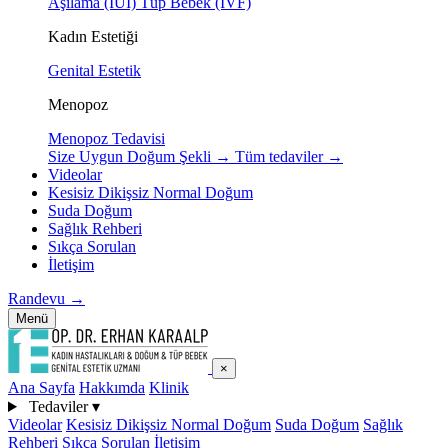
Aşılama (IUI)
Tüp Bebek (IVF)
Kadın Estetiği
Genital Estetik
Menopoz
Menopoz Tedavisi
Size Uygun Doğum Şekli
→
Tüm tedaviler
→
Videolar
Kesisiz Dikişsiz Normal Doğum
Suda Doğum
Sağlık Rehberi
Sıkça Sorulan
İletişim
Randevu
→
Menü
×
Ana Sayfa
Hakkımda
Klinik
Tedaviler
▾
Videolar
Kesisiz Dikişsiz Normal Doğum
Suda Doğum
Sağlık
Rehberi
Sıkça Sorulan
İletişim