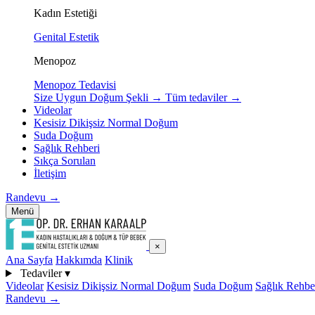
Kadın Estetiği
Genital Estetik
Menopoz
Menopoz Tedavisi
Size Uygun Doğum Şekli
→
Tüm tedaviler
→
Videolar
Kesisiz Dikişsiz Normal Doğum
Suda Doğum
Sağlık Rehberi
Sıkça Sorulan
İletişim
Randevu
→
Menü
×
Ana Sayfa
Hakkımda
Klinik
Tedaviler
▾
Videolar
Kesisiz Dikişsiz Normal Doğum
Suda Doğum
Sağlık Rehbe
Randevu
→