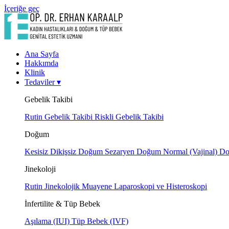
İçeriğe geç
Ana Sayfa
Hakkımda
Klinik
Tedaviler
▾
Gebelik Takibi
Rutin Gebelik Takibi
Riskli Gebelik Takibi
Doğum
Kesisiz Dikişsiz Doğum
Sezaryen Doğum
Normal (Vajinal) 
Jinekoloji
Rutin Jinekolojik Muayene
Laparoskopi ve Histeroskopi
İnfertilite & Tüp Bebek
Aşılama (IUI)
Tüp Bebek (IVF)